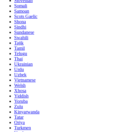
Slovenian
Somali
Samoan
Scots Gaelic
Shona
Sindhi
Sundanese
Swahili
Tajik
Tamil
Telugu
Thai
Ukrainian
Urdu
Uzbek
Vietnamese
Welsh
Xhosa
Yiddish
Yoruba
Zulu
Kinyarwanda
Tatar
Oriya
Turkmen