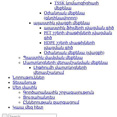
TSSK կոմպոզիցիայի
մեքենա
Օժանդակ մեքենա
(գնդիկավորող)
պլաստիկ լվացքի մեքենա
պլաստիկ ֆիլմերի լվացման գիծ
PET շշերի փաթիլների լվացման
գիծ
HDPE շշերի փաթիլների
լվացման գիծ
Օժանդակ մեքենա (լվացքի)
Պլաստիկ մամլման մեքենա
Մարտկոցների վերամշակման մեքենա
Լիթիումի մարտկոցների
վերամշակում
Նորություններ
Տեսանյութ
Մեր մասին
Գործարանային շրջագայություն
Ցուցահանդես
Ընկերության զարգացում
Կապ մեզ հետ