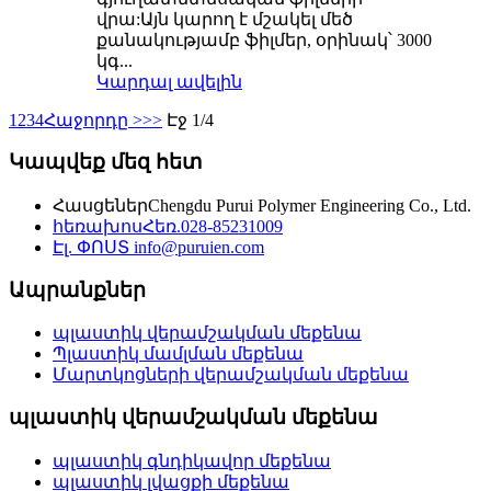
վրա:Այն կարող է մշակել մեծ
քանակությամբ ֆիլմեր, օրինակ՝ 3000
կգ...
Կարդալ ավելին
1
2
3
4
Հաջորդը >
>>
Էջ 1/4
Կապվեք մեզ հետ
Հասցեներ
Chengdu Purui Polymer Engineering Co., Ltd.
հեռախոս
Հեռ.028-85231009
Էլ. ՓՈՍՏ
info@puruien.com
Ապրանքներ
պլաստիկ վերամշակման մեքենա
Պլաստիկ մամլման մեքենա
Մարտկոցների վերամշակման մեքենա
պլաստիկ վերամշակման մեքենա
պլաստիկ գնդիկավոր մեքենա
պլաստիկ լվացքի մեքենա