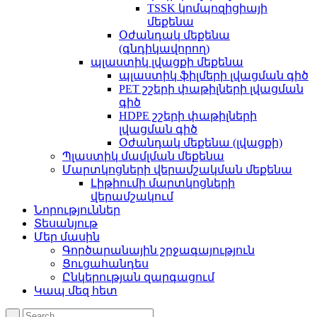
TSSK կոմպոզիցիայի
մեքենա
Օժանդակ մեքենա
(գնդիկավորող)
պլաստիկ լվացքի մեքենա
պլաստիկ ֆիլմերի լվացման գիծ
PET շշերի փաթիլների լվացման
գիծ
HDPE շշերի փաթիլների
լվացման գիծ
Օժանդակ մեքենա (լվացքի)
Պլաստիկ մամլման մեքենա
Մարտկոցների վերամշակման մեքենա
Լիթիումի մարտկոցների
վերամշակում
Նորություններ
Տեսանյութ
Մեր մասին
Գործարանային շրջագայություն
Ցուցահանդես
Ընկերության զարգացում
Կապ մեզ հետ