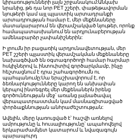
կիրառությունների լայն շրջանակում:Անկախ
նրանից, թե դա նոր PET շշերի, փաթեթավորման
նյութերի կամ այլ պլաստիկ արտադրանքի
արտադրության համար է, մեր մեքենաները
մատակարարում են վերամշակված նյութեր, որոնք
համապատասխանում են արդյունաբերության
ամենաբարձր չափանիշներին:
Ի լրումն իր բացառիկ արդյունավետության, մեր
PET շշերի պլաստիկ վերամշակման մեքենաները
նախագծված են օգտագործողի համար հարմար
հսկիչներով և ինտուիտիվ գործարկմամբ, ինչը
հեշտացնում է դրա շահագործումն ու
պահպանումը:Սա երաշխավորում է, որ
ձեռնարկությունները կարող են անխափան
կերպով ինտեգրել մեր մեքենաներն իրենց
գործունեության մեջ՝ առանց լայնածավալ
վերապատրաստման կամ մասնագիտացված
փորձաքննության անհրաժեշտության:
Ավելին, մերը կառուցված է՝ հաշվի առնելով
ամրությունը և հուսալիությունը՝ ապահովելով
երկարաժամկետ կատարում և նվազագույն
պարապուրդ