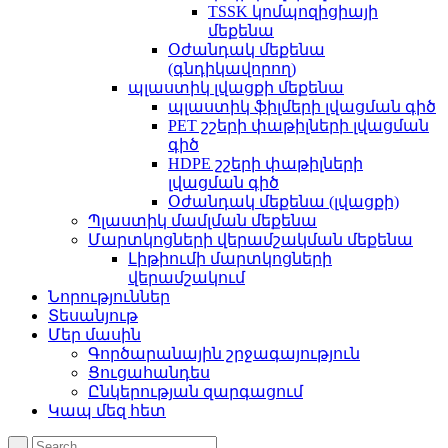
TSSK կոմպոզիցիայի
մեքենա
Օժանդակ մեքենա
(գնդիկավորող)
պլաստիկ լվացքի մեքենա
պլաստիկ ֆիլմերի լվացման գիծ
PET շշերի փաթիլների լվացման
գիծ
HDPE շշերի փաթիլների
լվացման գիծ
Օժանդակ մեքենա (լվացքի)
Պլաստիկ մամլման մեքենա
Մարտկոցների վերամշակման մեքենա
Լիթիումի մարտկոցների
վերամշակում
Նորություններ
Տեսանյութ
Մեր մասին
Գործարանային շրջագայություն
Ցուցահանդես
Ընկերության զարգացում
Կապ մեզ հետ