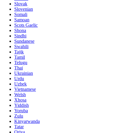
Slovak
Slovenian
Somali
Samoan
Scots Gaelic
Shona
Sindhi
Sundanese
Swahili
Tajik
Tamil
Telugu
Thai
Ukrainian
Urdu
Uzbek
Vietnamese
Welsh
Xhosa
Yiddish
Yoruba
Zulu
Kinyarwanda
Tatar
Oriya