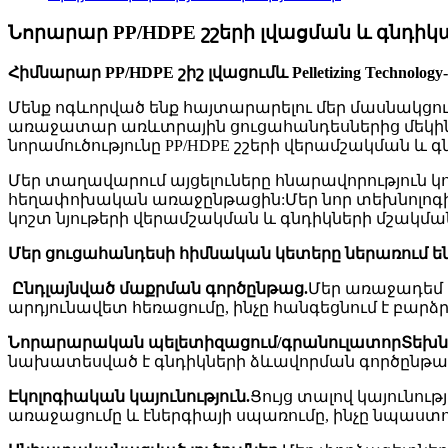
Նորարար PP/HDPE շշերի լվացման և գնդիկ
Հիմնարար PP
/HDPE շիշ
լվացում
և Pelletizing Technol
Մենք ոգևորված ենք հայտարարելու մեր մասնակցութ
առաջատար առևտրային ցուցահանդեսներից մեկին, որ
նորամուծությունը PP/HDPE շշերի վերամշակման և գ
Մեր տաղավարում այցելուները հնարավորություն կո
հեղափոխական առաջընթացին:Մեր նոր տեխնոլոգիան 
կոշտ նյութերի վերամշակման և գնդիկների մշակմա
Մեր ցուցահանդեսի հիմնական կետերը ներառում են
Ընդլայնված մաքրման գործընթաց.
Մեր առաջադեմ 
արդյունավետ հեռացումը, ինչը հանգեցնում է բարձ
Նորարարական պելետիզացում
/գրանուլատոր
Տեխն
նախատեսված է գնդիկների ձևավորման գործընթացը
Էկոլոգիական կայունություն.
Ցույց տալով կայունու
առաջացումը և էներգիայի սպառումը, ինչը նպաստո