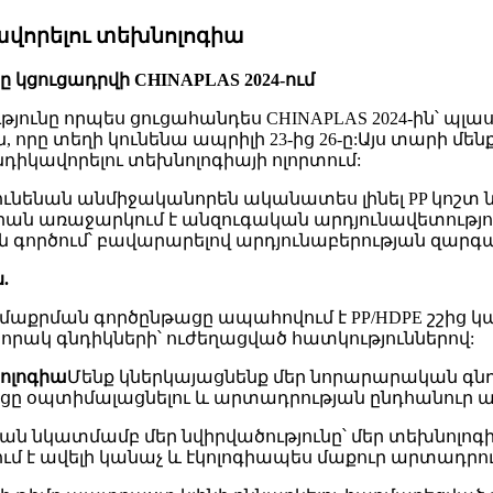
ավորելու տեխնոլոգիա
ogy-ը կցուցադրվի CHINAPLAS 2024-ում
յունը որպես ցուցահանդես CHINAPLAS 2024-ին՝ պլ
ը տեղի կունենա ապրիլի 23-ից 26-ը:Այս տարի մենք 
նդիկավորելու տեխնոլոգիայի ոլորտում:
ւնենան անմիջականորեն ականատես լինել PP կոշտ նյ
առաջարկում է անզուգական արդյունավետություն, ճ
ն գործում՝ բավարարելով արդյունաբերության զարգ
.
մաքրման գործընթացը ապահովում է PP/HDPE շշից կ
րորակ գնդիկների՝ ուժեղացված հատկություններով:
ոլոգիա
Մենք կներկայացնենք մեր նորարարական գնդ
 օպտիմալացնելու և արտադրության ընդհանուր արդ
թյան նկատմամբ մեր նվիրվածությունը՝ մեր տեխնոլո
ւմ է ավելի կանաչ և էկոլոգիապես մաքուր արտադրո