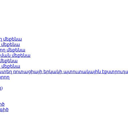
ղ մեքենա
 մեքենա
րող մեքենա
կման մեքենա
մեքենա
 մեքենա
ամատեղ ռոտացիայի երկակի պտուտակային էքստրու
որող
)
իծ
 գիծ