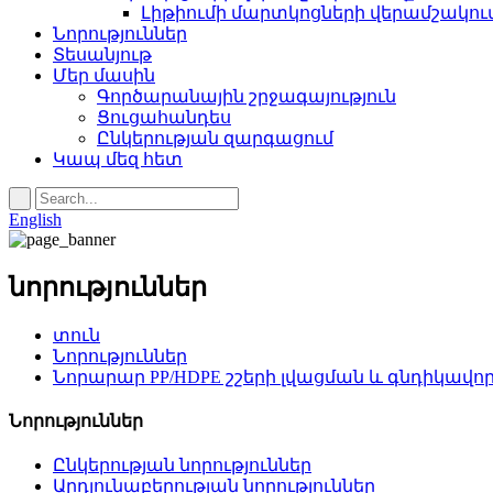
Լիթիումի մարտկոցների վերամշակու
Նորություններ
Տեսանյութ
Մեր մասին
Գործարանային շրջագայություն
Ցուցահանդես
Ընկերության զարգացում
Կապ մեզ հետ
English
նորություններ
տուն
Նորություններ
Նորարար PP/HDPE շշերի լվացման և գնդիկավո
Նորություններ
Ընկերության նորություններ
Արդյունաբերության նորություններ