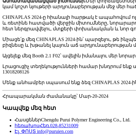
Անհատականացված լուծումներ.
Մեր փորձագետների
կամ կոշտ նյութերի արդյունաբերության մեջ մե
CHINAPLAS 2024-ը հիանալի հարթակ է ապահովում
և ռետինե հատվածի վերջին միտումները, նորարարու
հետ ներգրավվելու, մտքերի փոխանակման և նոր գ
Միացե՛ք մեզ CHINAPLAS 2024-ին՝ պարզելու, թե ինչ
բիզնեսը և խթանել կայուն աճ արդյունաբերության մ
Այցելեք մեզ Booth 2.1 F02՝ ավելին իմանալու մեր
Լրացուցիչ տեղեկությունների համար խնդրում ենք այ
13018208126
Մենք անհամբեր սպասում ենք ձեզ CHINAPLAS 2024-ին
Հրապարակման ժամանակը՝ Մար-20-2024
Կապվեք մեզ հետ
Հասցեներ
Chengdu Purui Polymer Engineering Co., Ltd.
հեռախոս
Հեռ.028-85231009
Էլ. ՓՈՍՏ
info@puruien.com