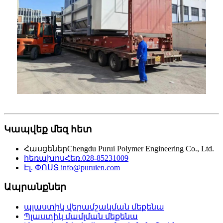
Կապվեք մեզ հետ
Հասցեներ
Chengdu Purui Polymer Engineering Co., Ltd.
հեռախոս
Հեռ.028-85231009
Էլ. ՓՈՍՏ
info@puruien.com
Ապրանքներ
պլաստիկ վերամշակման մեքենա
Պլաստիկ մամլման մեքենա