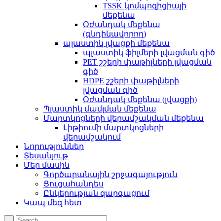
TSSK կոմպոզիցիայի
մեքենա
Օժանդակ մեքենա
(գնդիկավորող)
պլաստիկ լվացքի մեքենա
պլաստիկ ֆիլմերի լվացման գիծ
PET շշերի փաթիլների լվացման
գիծ
HDPE շշերի փաթիլների
լվացման գիծ
Օժանդակ մեքենա (լվացքի)
Պլաստիկ մամլման մեքենա
Մարտկոցների վերամշակման մեքենա
Լիթիումի մարտկոցների
վերամշակում
Նորություններ
Տեսանյութ
Մեր մասին
Գործարանային շրջագայություն
Ցուցահանդես
Ընկերության զարգացում
Կապ մեզ հետ