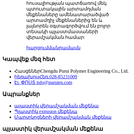
հուսալիության պատճառով մեկ
պտուտակային արտամղման
մեքենաները ամենատարածված
արտամղիչ մեքենաներից են և
լայնորեն օգտագործվում են բոլոր
տեսակի պլաստմասսաների
վերամշակման համար:
հարցում
մանրամասն
Կապվեք մեզ հետ
Հասցեներ
Chengdu Purui Polymer Engineering Co., Ltd.
հեռախոս
Հեռ.028-85231009
Էլ. ՓՈՍՏ
info@puruien.com
Ապրանքներ
պլաստիկ վերամշակման մեքենա
Պլաստիկ extrusion մեքենա
Մարտկոցների վերամշակման մեքենա
պլաստիկ վերամշակման մեքենա