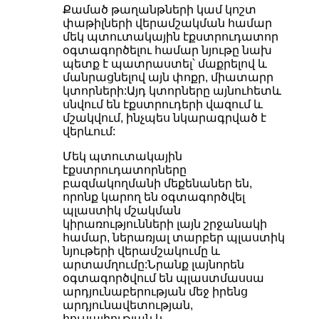
Քամած թաղանթների կամ կոշտ
փաթիլների վերամշակման համար
մեկ պտուտակային էքստրուդատոր
օգտագործելու համար նյութը նախ
պետք է պատրաստել՝ մաքրելով և
մանրացնելով այն փոքր, միատարր
կտորների:Այդ կտորները այնուհետև
սնվում են էքստրուդերի վազում և
մշակվում, ինչպես նկարագրված է
վերևում:
Մեկ պտուտակային
էքստրուդատորները
բազմակողմանի մեքենաներ են,
որոնք կարող են օգտագործվել
պլաստիկ մշակման
կիրառությունների լայն շրջանակի
համար, ներառյալ տարբեր պլաստիկ
նյութերի վերամշակումը և
արտամղումը:Նրանք լայնորեն
օգտագործվում են պլաստմասսա
արդյունաբերության մեջ իրենց
արդյունավետության,
հուսալիության և