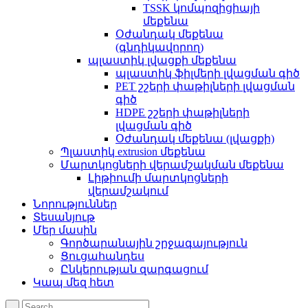
TSSK կոմպոզիցիայի
մեքենա
Օժանդակ մեքենա
(գնդիկավորող)
պլաստիկ լվացքի մեքենա
պլաստիկ ֆիլմերի լվացման գիծ
PET շշերի փաթիլների լվացման
գիծ
HDPE շշերի փաթիլների
լվացման գիծ
Օժանդակ մեքենա (լվացքի)
Պլաստիկ extrusion մեքենա
Մարտկոցների վերամշակման մեքենա
Լիթիումի մարտկոցների
վերամշակում
Նորություններ
Տեսանյութ
Մեր մասին
Գործարանային շրջագայություն
Ցուցահանդես
Ընկերության զարգացում
Կապ մեզ հետ