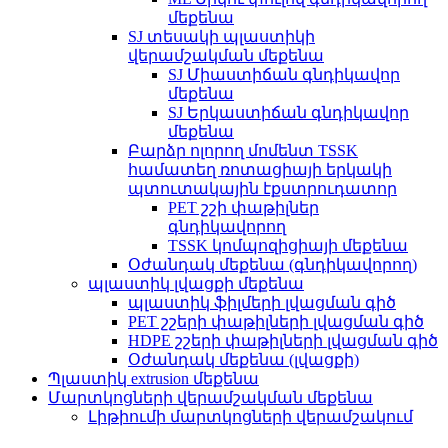
մեքենա
SJ տեսակի պլաստիկի
վերամշակման մեքենա
SJ Միաստիճան գնդիկավոր
մեքենա
SJ Երկաստիճան գնդիկավոր
մեքենա
Բարձր ոլորող մոմենտ TSSK
համատեղ ռոտացիայի երկակի
պտուտակային էքստրուդատոր
PET շշի փաթիլներ
գնդիկավորող
TSSK կոմպոզիցիայի մեքենա
Օժանդակ մեքենա (գնդիկավորող)
պլաստիկ լվացքի մեքենա
պլաստիկ ֆիլմերի լվացման գիծ
PET շշերի փաթիլների լվացման գիծ
HDPE շշերի փաթիլների լվացման գիծ
Օժանդակ մեքենա (լվացքի)
Պլաստիկ extrusion մեքենա
Մարտկոցների վերամշակման մեքենա
Լիթիումի մարտկոցների վերամշակում