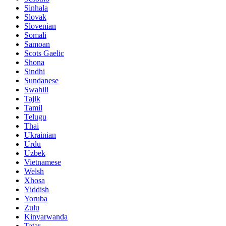
Sinhala
Slovak
Slovenian
Somali
Samoan
Scots Gaelic
Shona
Sindhi
Sundanese
Swahili
Tajik
Tamil
Telugu
Thai
Ukrainian
Urdu
Uzbek
Vietnamese
Welsh
Xhosa
Yiddish
Yoruba
Zulu
Kinyarwanda
Tatar