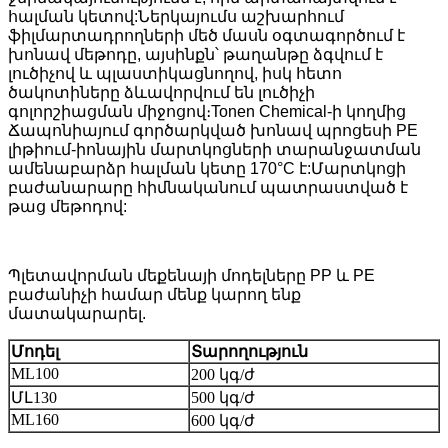
հալման կետով:Ներկայումս աշխարհում
ֆիլմարտադրողների մեծ մասն օգտագործում է
խոնավ մեթոդը, այսինքն՝ թաղանթը ձգվում է
լուծիչով և պլաստիկացնողով, իսկ հետո
ծակոտիները ձևավորվում են լուծիչի
գոլորշիացման միջոցով։Tonen Chemical-ի կողմից
Ճապոնիայում գործարկված խոնավ պրոցեսի PE
լիթիում-իոնային մարտկոցների տարանջատման
ամենաբարձր հալման կետը 170°C է:Մարտկոցի
բաժանարարը հիմնականում պատրաստված է
թաց մեթոդով:
Պլետավորման մեքենայի մոդելները PP և PE
բաժանիչի համար մենք կարող ենք
մատակարարել.
Մոդել
Տարողություն
ML100
200 կգ/ժ
ՄԼ130
500 կգ/ժ
ML160
600 կգ/ժ