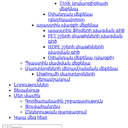
TSSK կոմպոզիցիայի
մեքենա
Օժանդակ մեքենա
(գնդիկավորող)
պլաստիկ լվացքի մեքենա
պլաստիկ ֆիլմերի լվացման գիծ
PET շշերի փաթիլների լվացման
գիծ
HDPE շշերի փաթիլների
լվացման գիծ
Օժանդակ մեքենա (լվացքի)
Պլաստիկ մամլման մեքենա
Մարտկոցների վերամշակման մեքենա
Լիթիումի մարտկոցների
վերամշակում
Նորություններ
Տեսանյութ
Մեր մասին
Գործարանային շրջագայություն
Ցուցահանդես
Ընկերության զարգացում
Կապ մեզ հետ