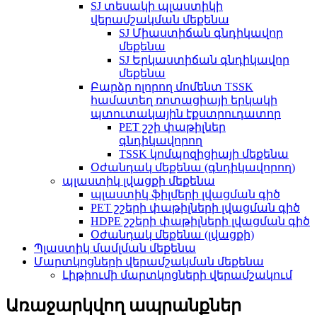
SJ տեսակի պլաստիկի
վերամշակման մեքենա
SJ Միաստիճան գնդիկավոր
մեքենա
SJ Երկաստիճան գնդիկավոր
մեքենա
Բարձր ոլորող մոմենտ TSSK
համատեղ ռոտացիայի երկակի
պտուտակային էքստրուդատոր
PET շշի փաթիլներ
գնդիկավորող
TSSK կոմպոզիցիայի մեքենա
Օժանդակ մեքենա (գնդիկավորող)
պլաստիկ լվացքի մեքենա
պլաստիկ ֆիլմերի լվացման գիծ
PET շշերի փաթիլների լվացման գիծ
HDPE շշերի փաթիլների լվացման գիծ
Օժանդակ մեքենա (լվացքի)
Պլաստիկ մամլման մեքենա
Մարտկոցների վերամշակման մեքենա
Լիթիումի մարտկոցների վերամշակում
Առաջարկվող ապրանքներ