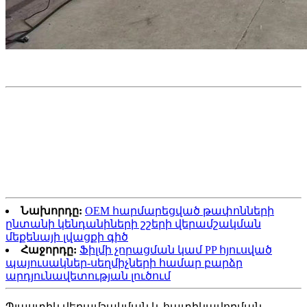
Նախորդը:
OEM հարմարեցված թափոնների
ընտանի կենդանիների շշերի վերամշակման
մեքենայի լվացքի գիծ
Հաջորդը:
Ֆիլմի չորացման կամ PP հյուսված
պայուսակներ-սեղմիչների համար բարձր
արդյունավետության լուծում
Պլաստիկ վերամշակման և հատիկավորման