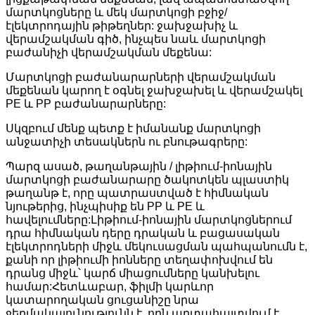
մարտկոցները և մեկ մարտկոցի բջիջ/
էլեկտրոդային թիթեղներ: ջախջախիչ և
վերամշակման գիծ, ​​ինչպես նաև մարտկոցի
բաժանիչի վերամշակման մեքենա:
Մարտկոցի բաժանարարների վերամշակման
մեքենան կարող է օգնել ջախջախել և վերամշակել
PE և PP բաժանարարները:
Սկզբում մենք պետք է իմանանք մարտկոցի
անջատիչի տեսակներն ու բնութագրերը:
Պարզ ասած, թաղանթային / լիթիում-իոնային
մարտկոցի բաժանարարը ծակոտկեն պլաստիկ
թաղանթ է, որը պատրաստված է հիմնական
նյութերից, ինչպիսիք են PP և PE և
հավելումները:Լիթիում-իոնային մարտկոցներում
դրա հիմնական դերը դրական և բացասական
էլեկտրոդների միջև մեկուսացման պահպանումն է,
քանի որ լիթիումի իոնները տեղափոխվում են
դրանց միջև՝ կարճ միացումները կանխելու
համար:Հետևաբար, ֆիլմի կարևոր
կատարողական ցուցանիշը նրա
ջերմակայունությունն է, որն արտահայտվում է