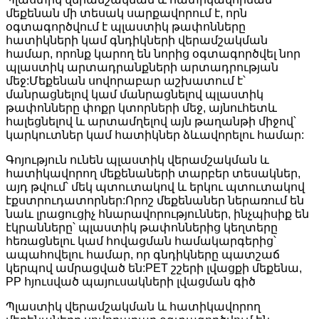
մեքենան մի տեսակ սարքավորում է, որն
օգտագործվում է պլաստիկ թափոնները
հատիկների կամ գնդիկների վերամշակման
համար, որոնք կարող են նորից օգտագործվել նոր
պլաստիկ արտադրանքների արտադրության
մեջ:Մեքենան սովորաբար աշխատում է՝
մանրացնելով կամ մանրացնելով պլաստիկ
թափոնները փոքր կտորների մեջ, այնուհետև
հալեցնելով և արտամղելով այն թաղանթի միջով՝
կարկուտներ կամ հատիկներ ձևավորելու համար:
Գոյություն ունեն պլաստիկ վերամշակման և
հատիկավորող մեքենաների տարբեր տեսակներ,
այդ թվում՝ մեկ պտուտակով և երկու պտուտակով
էքստրուդատորներ:Որոշ մեքենաներ ներառում են
նաև լրացուցիչ հնարավորություններ, ինչպիսիք են
էկրանները՝ պլաստիկ թափոններից կեղտերը
հեռացնելու կամ հովացման համակարգերից՝
ապահովելու համար, որ գնդիկները պատշաճ
կերպով ամրացված են:PET շշերի լվացքի մեքենա,
PP հյուսված պայուսակների լվացման գիծ
Պլաստիկ վերամշակման և հատիկավորող