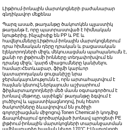
Լիթիում-իոնային մարտկոցների բաժանարար
գնդիկավոր մեքենա
Պարզ ասած, թաղանթը ծակոտկեն պլաստիկ
թաղանթ է, որը պատրաստված է հիմնական
նյութերից, ինչպիսիք են PP և PE և
հավելումները:Լիթիում-իոնային մարտկոցներում
դրա հիմնական դերը դրական և բացասական
էլեկտրոդների միջև մեկուսացման պահպանումն է,
քանի որ լիթիումի իոնները տեղափոխվում են
դրանց միջև՝ կարճ միացումները կանխելու
համար:Հետևաբար, ֆիլմի կարևոր
կատարողական ցուցանիշը նրա
ջերմակայունությունն է, որն արտահայտվում է
հալման կետով:Ներկայումս աշխարհում
ֆիլմարտադրողների մեծ մասն օգտագործում է
խոնավ մեթոդը, այսինքն՝ թաղանթը ձգվում է
լուծիչով և պլաստիկացնողով, իսկ հետո
ծակոտիները ձևավորվում են լուծիչի
գոլորշիացման միջոցով։Tonen Chemical-ի կողմից
Ճապոնիայում գործարկված խոնավ պրոցեսի PE
լիթիում-իոնային մարտկոցների տարանջատման
ամենաբարձր հալման կետը 170°C է:Մարտկոցի